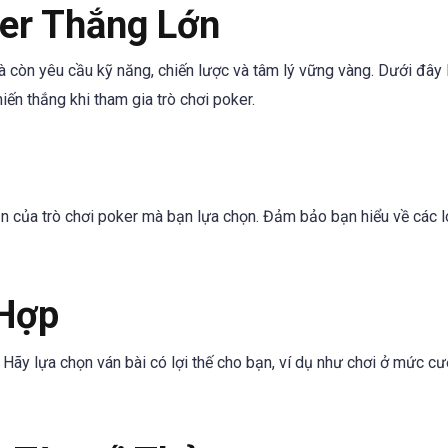
er Thắng Lớn
 còn yêu cầu kỹ năng, chiến lược và tâm lý vững vàng. Dưới đây 
ến thắng khi tham gia trò chơi poker.
n của trò chơi poker mà bạn lựa chọn. Đảm bảo bạn hiểu về các lo
 Hợp
 Hãy lựa chọn ván bài có lợi thế cho bạn, ví dụ như chơi ở mức c