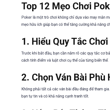
Top 12 Mẹo Chơi Pok
Poker là một trò chơi không chỉ dựa vào may mắn mà
mẹo hữu ích giúp bạn có thể tăng cường khả năng chi
1. Hiểu Quy Tắc Chơi
Trước khi bắt đầu, bạn cần nắm rõ các quy tắc cơ bả
cách tính điểm và luật chơi cụ thể của từng biến thể.
2. Chọn Ván Bài Phù
Không phải tất cả các ván bài đều đáng để tham gia.
bạn tự tin và có khả năng cạnh tranh tốt.