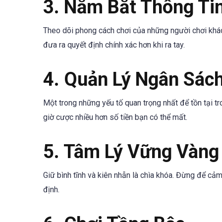
3. Nắm Bắt Thông Ti
Theo dõi phong cách chơi của những người chơi khác
đưa ra quyết định chính xác hơn khi ra tay.
4. Quản Lý Ngân Sác
Một trong những yếu tố quan trọng nhất để tồn tại t
giờ cược nhiều hơn số tiền bạn có thể mất.
5. Tâm Lý Vững Vàng
Giữ bình tĩnh và kiên nhẫn là chìa khóa. Đừng để cảm 
định.