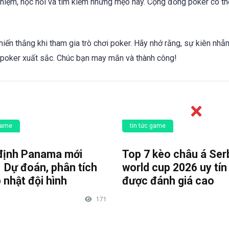
ghiệm, học hỏi và tìm kiếm những mẹo hay. Cộng đồng poker có th
iến thắng khi tham gia trò chơi poker. Hãy nhớ rằng, sự kiên nhẫn
i poker xuất sắc. Chúc bạn may mắn và thành công!
 game
tin tức game
định Panama mới
Top 7 kèo châu á Ser
 Dự đoán, phân tích
world cup 2026 uy tín
 nhật đội hình
được đánh giá cao
171