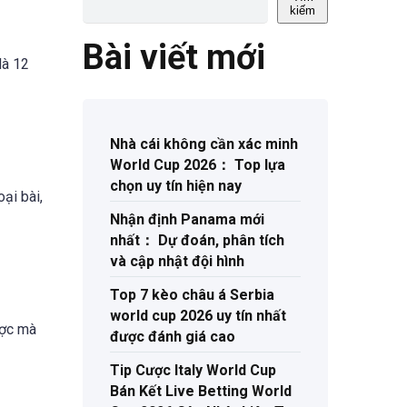
kiếm
Bài viết mới
là 12
Nhà cái không cần xác minh
World Cup 2026： Top lựa
chọn uy tín hiện nay
ại bài,
Nhận định Panama mới
nhất： Dự đoán, phân tích
và cập nhật đội hình
Top 7 kèo châu á Serbia
world cup 2026 uy tín nhất
ược mà
được đánh giá cao
Tip Cược Italy World Cup
Bán Kết Live Betting World