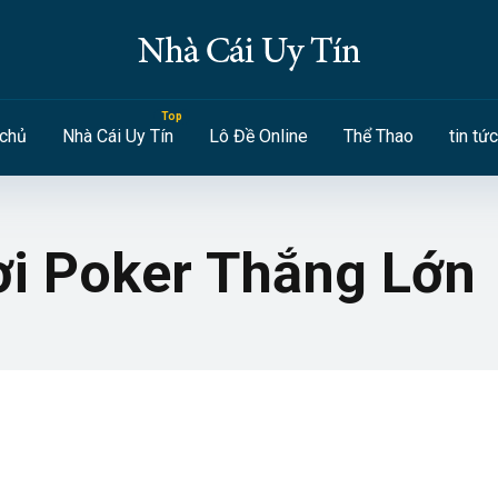
 chủ
Nhà Cái Uy Tín
Lô Đề Online
Thể Thao
tin tứ
i Poker Thắng Lớn