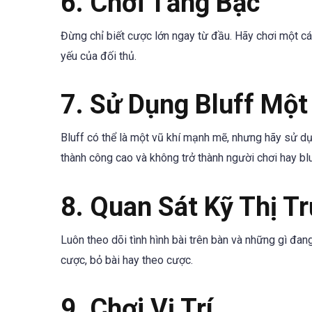
6. Chơi Tầng Bậc
Đừng chỉ biết cược lớn ngay từ đầu. Hãy chơi một cá
yếu của đối thủ.
7. Sử Dụng Bluff Mộ
Bluff có thể là một vũ khí mạnh mẽ, nhưng hãy sử d
thành công cao và không trở thành người chơi hay bl
8. Quan Sát Kỹ Thị T
Luôn theo dõi tình hình bài trên bàn và những gì đan
cược, bỏ bài hay theo cược.
9. Chơi Vị Trí