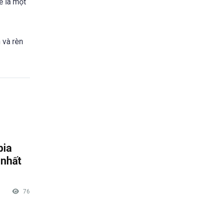
ể là một
 và rèn
bia
 nhất
76