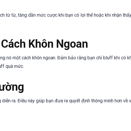
ch từ từ, tăng dần mức cược khi bạn có lợi thế hoặc khi nhận thấ
t Cách Khôn Ngoan
ụng nó một cách khôn ngoan. Đảm bảo rằng bạn chỉ bluff khi có k
uff quá mức.
rường
g diễn ra. Điều này giúp bạn đưa ra quyết định thông minh hơn về 