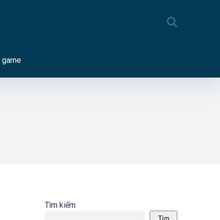
c game
Tìm kiếm
Tìm