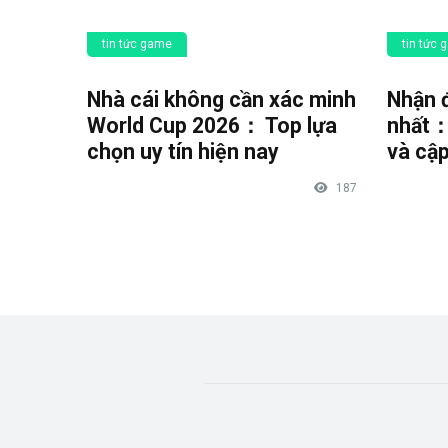
tin tức game
tin tức
Nhà cái không cần xác minh
Nhận 
World Cup 2026： Top lựa
nhất：
chọn uy tín hiện nay
và cập
187