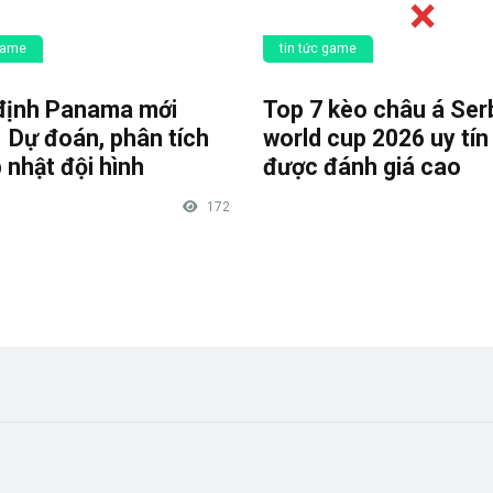
 game
tin tức game
định Panama mới
Top 7 kèo châu á Ser
 Dự đoán, phân tích
world cup 2026 uy tín
 nhật đội hình
được đánh giá cao
172