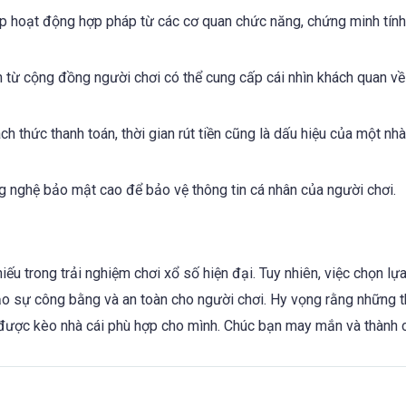
ép hoạt động hợp pháp từ các cơ quan chức năng, chứng minh tín
n từ cộng đồng người chơi có thể cung cấp cái nhìn khách quan về
ch thức thanh toán, thời gian rút tiền cũng là dấu hiệu của một nhà
g nghệ bảo mật cao để bảo vệ thông tin cá nhân của người chơi.
iếu trong trải nghiệm chơi xổ số hiện đại. Tuy nhiên, việc chọn lự
ảo sự công bằng và an toàn cho người chơi. Hy vọng rằng những t
ọn được kèo nhà cái phù hợp cho mình. Chúc bạn may mắn và thành 