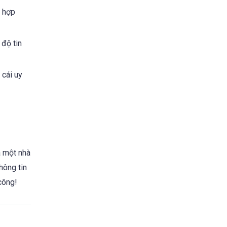
h hợp
 độ tin
 cái uy
a một nhà
hông tin
công!