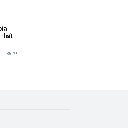
bia
 nhất
78