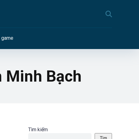
c game
n Minh Bạch
Tìm kiếm
Tìm