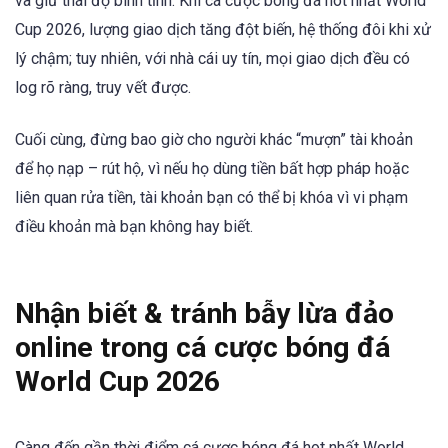
và giữ thái độ bình tĩnh. Khi cá cược bóng đá hot nhất World
Cup 2026, lượng giao dịch tăng đột biến, hệ thống đôi khi xử
lý chậm; tuy nhiên, với nhà cái uy tín, mọi giao dịch đều có
log rõ ràng, truy vết được.
Cuối cùng, đừng bao giờ cho người khác “mượn” tài khoản
để họ nạp – rút hộ, vì nếu họ dùng tiền bất hợp pháp hoặc
liên quan rửa tiền, tài khoản bạn có thể bị khóa vì vi phạm
điều khoản mà bạn không hay biết.
Nhận biết & tránh bẫy lừa đảo
online trong cá cược bóng đá
World Cup 2026
Càng đến gần thời điểm cá cược bóng đá hot nhất World