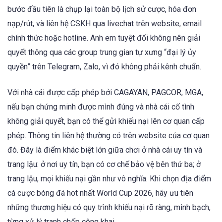
bước đầu tiên là chụp lại toàn bộ lịch sử cược, hóa đơn
nạp/rút, và liên hệ CSKH qua livechat trên website, email
chính thức hoặc hotline. Anh em tuyệt đối không nên giải
quyết thông qua các group trung gian tự xưng “đại lý ủy
quyền” trên Telegram, Zalo, vì đó không phải kênh chuẩn.
Với nhà cái được cấp phép bởi CAGAYAN, PAGCOR, MGA,
nếu bạn chứng minh được mình đúng và nhà cái cố tình
không giải quyết, bạn có thể gửi khiếu nại lên cơ quan cấp
phép. Thông tin liên hệ thường có trên website của cơ quan
đó. Đây là điểm khác biệt lớn giữa chơi ở nhà cái uy tín và
trang lậu: ở nơi uy tín, bạn có cơ chế bảo vệ bên thứ ba; ở
trang lậu, mọi khiếu nại gần như vô nghĩa. Khi chọn địa điểm
cá cược bóng đá hot nhất World Cup 2026, hãy ưu tiên
những thương hiệu có quy trình khiếu nại rõ ràng, minh bạch,
từng xử lý tranh chấp công khai.