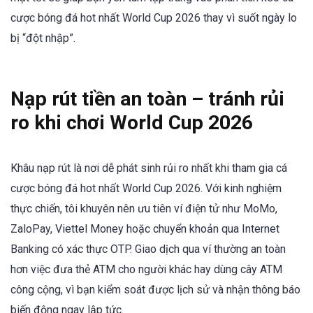
cược bóng đá hot nhất World Cup 2026 thay vì suốt ngày lo
bị “đột nhập”.
Nạp rút tiền an toàn – tránh rủi
ro khi chơi World Cup 2026
Khâu nạp rút là nơi dễ phát sinh rủi ro nhất khi tham gia cá
cược bóng đá hot nhất World Cup 2026. Với kinh nghiệm
thực chiến, tôi khuyên nên ưu tiên ví điện tử như MoMo,
ZaloPay, Viettel Money hoặc chuyển khoản qua Internet
Banking có xác thực OTP. Giao dịch qua ví thường an toàn
hơn việc đưa thẻ ATM cho người khác hay dùng cây ATM
công cộng, vì bạn kiểm soát được lịch sử và nhận thông báo
biến động ngay lập tức.