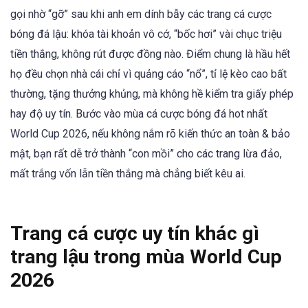
gọi nhờ “gỡ” sau khi anh em dính bẫy các trang cá cược
bóng đá lậu: khóa tài khoản vô cớ, “bốc hơi” vài chục triệu
tiền thắng, không rút được đồng nào. Điểm chung là hầu hết
họ đều chọn nhà cái chỉ vì quảng cáo “nổ”, tỉ lệ kèo cao bất
thường, tặng thưởng khủng, mà không hề kiểm tra giấy phép
hay độ uy tín. Bước vào mùa cá cược bóng đá hot nhất
World Cup 2026, nếu không nắm rõ kiến thức an toàn & bảo
mật, bạn rất dễ trở thành “con mồi” cho các trang lừa đảo,
mất trắng vốn lẫn tiền thắng mà chẳng biết kêu ai.
Trang cá cược uy tín khác gì
trang lậu trong mùa World Cup
2026