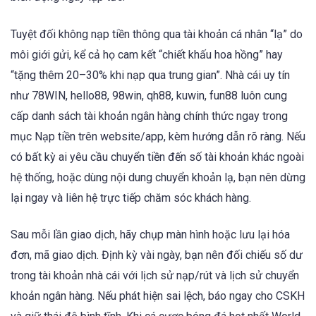
Tuyệt đối không nạp tiền thông qua tài khoản cá nhân “lạ” do
môi giới gửi, kể cả họ cam kết “chiết khấu hoa hồng” hay
“tặng thêm 20–30% khi nạp qua trung gian”. Nhà cái uy tín
như 78WIN, hello88, 98win, qh88, kuwin, fun88 luôn cung
cấp danh sách tài khoản ngân hàng chính thức ngay trong
mục Nạp tiền trên website/app, kèm hướng dẫn rõ ràng. Nếu
có bất kỳ ai yêu cầu chuyển tiền đến số tài khoản khác ngoài
hệ thống, hoặc dùng nội dung chuyển khoản lạ, bạn nên dừng
lại ngay và liên hệ trực tiếp chăm sóc khách hàng.
Sau mỗi lần giao dịch, hãy chụp màn hình hoặc lưu lại hóa
đơn, mã giao dịch. Định kỳ vài ngày, bạn nên đối chiếu số dư
trong tài khoản nhà cái với lịch sử nạp/rút và lịch sử chuyển
khoản ngân hàng. Nếu phát hiện sai lệch, báo ngay cho CSKH