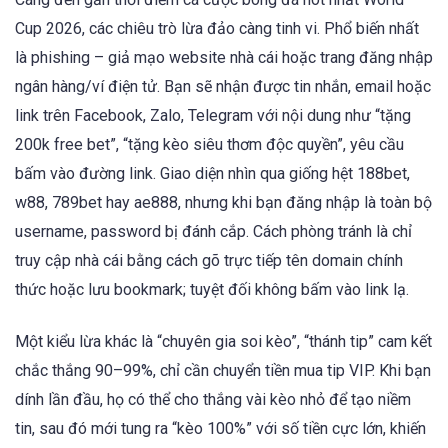
Cup 2026, các chiêu trò lừa đảo càng tinh vi. Phổ biến nhất
là phishing – giả mạo website nhà cái hoặc trang đăng nhập
ngân hàng/ví điện tử. Bạn sẽ nhận được tin nhắn, email hoặc
link trên Facebook, Zalo, Telegram với nội dung như “tặng
200k free bet”, “tặng kèo siêu thơm độc quyền”, yêu cầu
bấm vào đường link. Giao diện nhìn qua giống hệt 188bet,
w88, 789bet hay ae888, nhưng khi bạn đăng nhập là toàn bộ
username, password bị đánh cắp. Cách phòng tránh là chỉ
truy cập nhà cái bằng cách gõ trực tiếp tên domain chính
thức hoặc lưu bookmark; tuyệt đối không bấm vào link lạ.
Một kiểu lừa khác là “chuyên gia soi kèo”, “thánh tip” cam kết
chắc thắng 90–99%, chỉ cần chuyển tiền mua tip VIP. Khi bạn
dính lần đầu, họ có thể cho thắng vài kèo nhỏ để tạo niềm
tin, sau đó mới tung ra “kèo 100%” với số tiền cực lớn, khiến