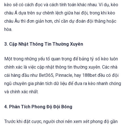
kèo sẽ có cách đọc và cách tính toán khác nhau. Ví dụ, kèo
châu Á dựa trên sự chênh lệch giữa hai đội, trong khi kèo
châu Âu thì đơn giản hơn, chỉ cần dự đoán đội thắng hoặc
hòa.
3. Cập Nhật Thông Tin Thường Xuyên
Một trong những yếu tố quan trọng để bảng tỷ số kèo luôn
chính xác là việc cập nhật thông tin thường xuyên. Các nhà
cái hàng đầu như Bet365, Pinnacle, hay 188bet đều có đội
ngũ chuyên gia phân tích dữ liệu để đưa ra kèo nhanh chóng
và chính xác nhất.
4. Phân Tích Phong Độ Đội Bóng
Trước khi đặt cược, người chơi nên xem xét phong độ gần