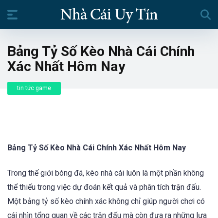
Bảng Tỷ Số Kèo Nhà Cái Chính
Xác Nhất Hôm Nay
tin tức game
Bảng Tỷ Số Kèo Nhà Cái Chính Xác Nhất Hôm Nay
Trong thế giới bóng đá, kèo nhà cái luôn là một phần không
thể thiếu trong việc dự đoán kết quả và phân tích trận đấu.
Một bảng tỷ số kèo chính xác không chỉ giúp người chơi có
cái nhìn tổng quan về các trận đấu mà còn đưa ra những lựa