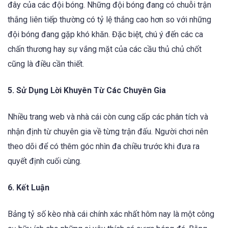
đây của các đội bóng. Những đội bóng đang có chuỗi trận
thắng liên tiếp thường có tỷ lệ thắng cao hơn so với những
đội bóng đang gặp khó khăn. Đặc biệt, chú ý đến các ca
chấn thương hay sự vắng mặt của các cầu thủ chủ chốt
cũng là điều cần thiết.
5. Sử Dụng Lời Khuyên Từ Các Chuyên Gia
Nhiều trang web và nhà cái còn cung cấp các phân tích và
nhận định từ chuyên gia về từng trận đấu. Người chơi nên
theo dõi để có thêm góc nhìn đa chiều trước khi đưa ra
quyết định cuối cùng.
6. Kết Luận
Bảng tỷ số kèo nhà cái chính xác nhất hôm nay là một công