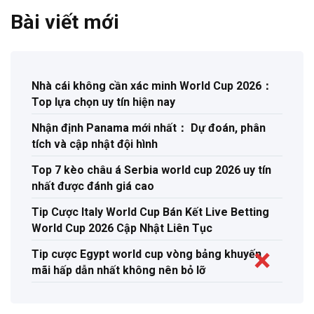
Bài viết mới
Nhà cái không cần xác minh World Cup 2026：
Top lựa chọn uy tín hiện nay
Nhận định Panama mới nhất： Dự đoán, phân
tích và cập nhật đội hình
Top 7 kèo châu á Serbia world cup 2026 uy tín
nhất được đánh giá cao
Tip Cược Italy World Cup Bán Kết Live Betting
World Cup 2026 Cập Nhật Liên Tục
Tip cược Egypt world cup vòng bảng khuyến
mãi hấp dẫn nhất không nên bỏ lỡ