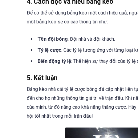
4. Cách đọc và hiểu bảng kèo
Để có thể sử dụng bảng kèo một cách hiệu quả, người
một bảng kèo sẽ có các thông tin như:
Tên đội bóng
: Đội nhà và đội khách.
Tỷ lệ cược
: Các tỷ lệ tương ứng với từng loại k
Biến động tỷ lệ
: Thể hiện sự thay đổi của tỷ lệ
5. Kết luận
Bảng kèo nhà cái tỷ lệ cược bóng đá cập nhật liên 
đến cho họ những thông tin giá trị về trận đấu. Khi n
của mình, từ đó nâng cao khả năng thắng cược. Hãy
hội tốt nhất trong mỗi trận đấu!