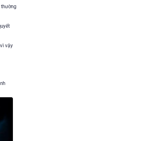
t thường
quyết
 vì vậy
ịnh