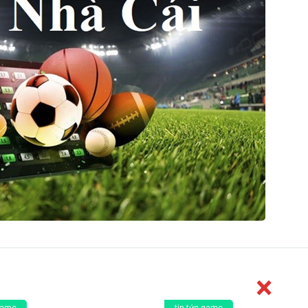
 game
tin tức game