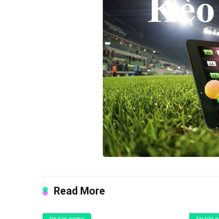
Read More
tin tức game
tin tức