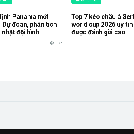
định Panama mới
Top 7 kèo châu á Ser
 Dự đoán, phân tích
world cup 2026 uy tín
 nhật đội hình
được đánh giá cao
176