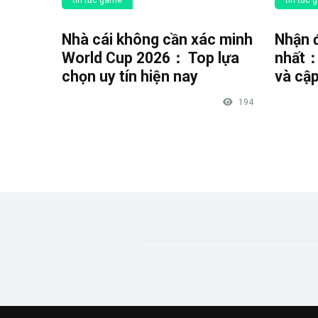
Nhà cái không cần xác minh
Nhận 
World Cup 2026： Top lựa
nhất：
chọn uy tín hiện nay
và cập
194