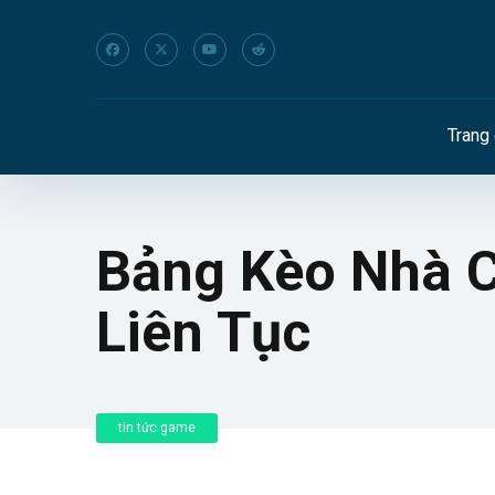
Trang
Bảng Kèo Nhà C
Liên Tục
tin tức game