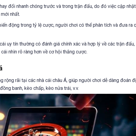
 thay đổi nhanh chóng trước và trong trận đấu, do đó việc cập nhậ
 mới nhất.
iến động trong tỷ lệ cược, người chơi có thể phân tích và đưa ra 
cái uy tín thường có đánh giá chính xác và hợp lý về các trận đấu,
cái nhìn rõ ràng hơn về cơ hội thắng cược.
á
 rộng rãi tại các nhà cái châu Á, giúp người chơi dễ dàng đoán đ
ồng banh, kèo chấp, kèo nửa trái, v.v.