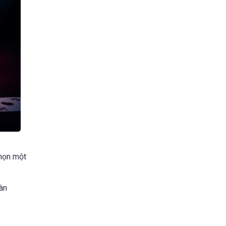
chọn một
àn