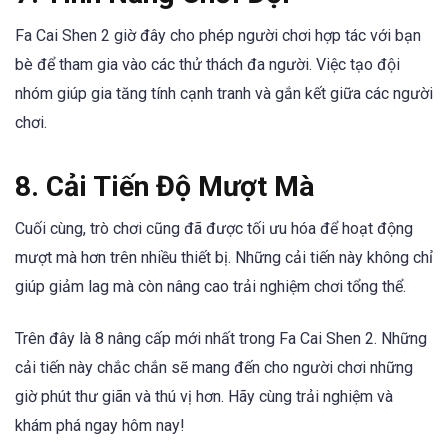
Fa Cai Shen 2 giờ đây cho phép người chơi hợp tác với bạn
bè để tham gia vào các thử thách đa người. Việc tạo đội
nhóm giúp gia tăng tính cạnh tranh và gắn kết giữa các người
chơi.
8. Cải Tiến Độ Mượt Mà
Cuối cùng, trò chơi cũng đã được tối ưu hóa để hoạt động
mượt mà hơn trên nhiều thiết bị. Những cải tiến này không chỉ
giúp giảm lag mà còn nâng cao trải nghiệm chơi tổng thể.
Trên đây là 8 nâng cấp mới nhất trong Fa Cai Shen 2. Những
cải tiến này chắc chắn sẽ mang đến cho người chơi những
giờ phút thư giãn và thú vị hơn. Hãy cùng trải nghiệm và
khám phá ngay hôm nay!