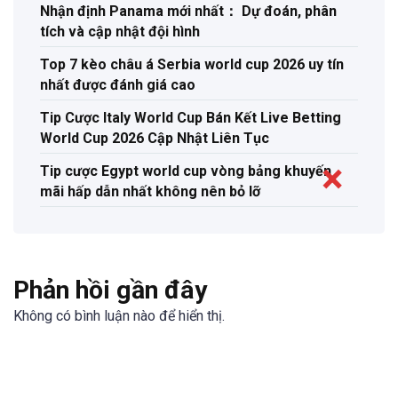
Nhận định Panama mới nhất： Dự đoán, phân
tích và cập nhật đội hình
Top 7 kèo châu á Serbia world cup 2026 uy tín
nhất được đánh giá cao
Tip Cược Italy World Cup Bán Kết Live Betting
World Cup 2026 Cập Nhật Liên Tục
Tip cược Egypt world cup vòng bảng khuyến
mãi hấp dẫn nhất không nên bỏ lỡ
Phản hồi gần đây
Không có bình luận nào để hiển thị.