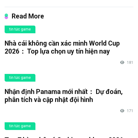
Read More
tin tức game
Nhà cái không cần xác minh World Cup
2026： Top lựa chọn uy tín hiện nay
181
tin tức game
Nhận định Panama mới nhất： Dự đoán,
phân tích và cập nhật đội hình
171
tin tức game